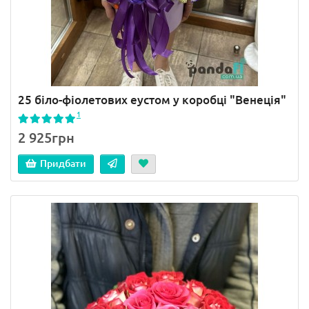
25 біло-фіолетових еустом у коробці "Венеція"
1
2 925грн
Придбати