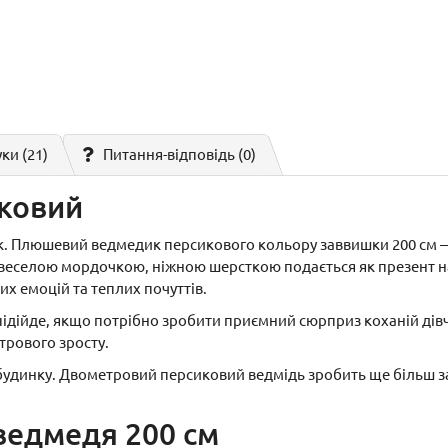
уки (21)
Питання-відповідь
(0)
иковий
к. Плюшевий ведмедик персикового кольору заввишки 200 см — 
і веселою мордочкою, ніжною шерсткою подається як презент н
х емоцій та теплих почуттів.
дійде, якщо потрібно зробити приємний сюрприз коханій дівчині
трового зросту.
удинку. Двометровий персиковий ведмідь зробить ще більш зат
ведмедя 200 см