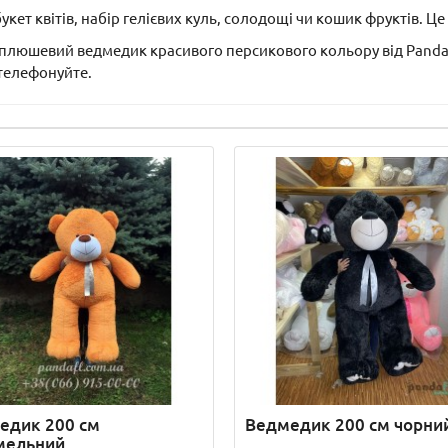
ет квітів, набір гелієвих куль, солодощі чи кошик фруктів. Ц
плюшевий ведмедик красивого персикового кольору від Panda
телефонуйте.
едик 200 см
Ведмедик 200 см чорни
мельний