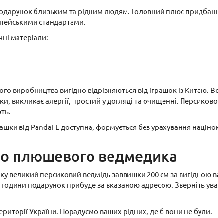
подарунок близьким та рідним людям. Головний плюс придбан
ропейськими стандартами.
чні матеріали:
го виробництва вигідно відрізняються від іграшок із Китаю. В
ки, викликає алергії, простий у догляді та очищенні. Персиков
ть.
рашки від PandaFL доступна, формується без урахування націнок
ого плюшевого ведмедика
шку великий персиковий ведмідь заввишки 200 см за вигідною 
 години подарунок прибуде за вказаною адресою. Зверніть увагу
ериторії України. Порадуємо ваших рідних, де б вони не були.