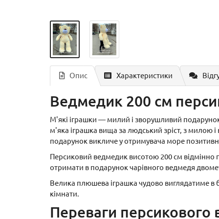
Опис
Характеристики
Відг
Ведмедик 200 см перс
М'які іграшки — милий і зворушливий подаруно
м'яка іграшка вища за людський зріст, з милою 
подарунок викличе у отримувача море позитивни
Персиковий ведмедик висотою 200 см відмінно пі
отримати в подарунок чарівного ведмедя двоме
Велика плюшева іграшка чудово виглядатиме в б
кімнати.
Переваги персикового 