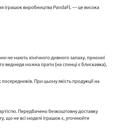
ня іграшок виробництва PandaFL — це висока
они не мають хімічного дивного запаху, приємні
ого ведмедя можна прати (на спинці є блискавка),
 посередників. При цьому якість продукції на
вартістю. Передбачено безкоштовну доставку
, що не всі моделі іграшок є, уточнюйте