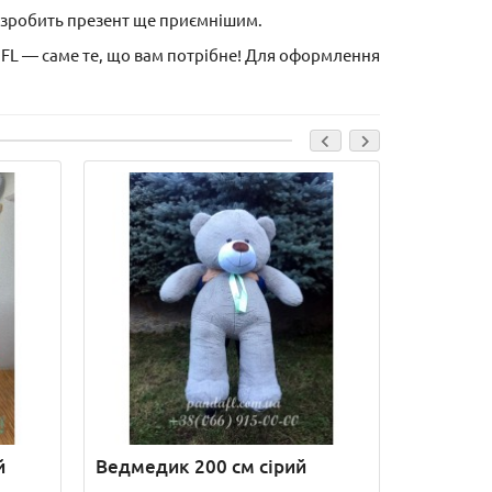
е зробить презент ще приємнішим.
FL — саме те, що вам потрібне! Для оформлення
й
Ведмедик 200 см сірий
Ведмеди