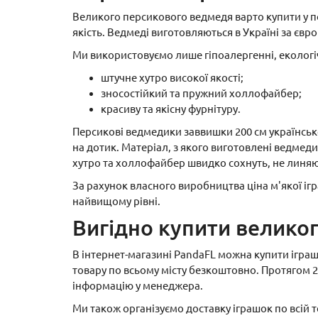
Великого персикового ведмедя варто купити у 
якість. Ведмеді виготовляються в Україні за єв
Ми використовуємо лише гіпоалергенні, екологі
штучне хутро високої якості;
зносостійкий та пружний холлофайбер;
красиву та якісну фурнітуру.
Персикові ведмедики заввишки 200 см українсько
на дотик. Матеріал, з якого виготовлені ведмеди
хутро та холлофайбер швидко сохнуть, не линяю
За рахунок власного виробництва ціна м'якої іг
найвищому рівні.
Вигідно купити велик
В інтернет-магазині PandaFL можна купити ігра
товару по всьому місту безкоштовно. Протягом 2
інформацію у менеджера.
Ми також організуємо доставку іграшок по всій т