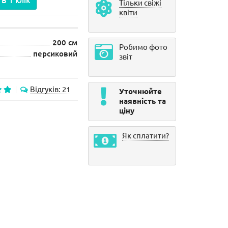
В 1 клік
Тільки свіжі
квіти
200 см
Робимо фото
персиковий
звіт
Відгуків: 21
Уточнюйте
наявність та
ціну
Як сплатити?