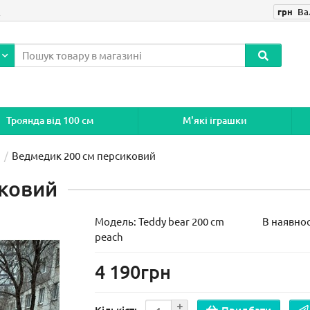
і
грн
Ва
Троянда від 100 см
М'які іграшки
Ведмедик 200 см персиковий
иковий
Модель:
Teddy bear 200 cm
В наявнос
peach
4 190грн