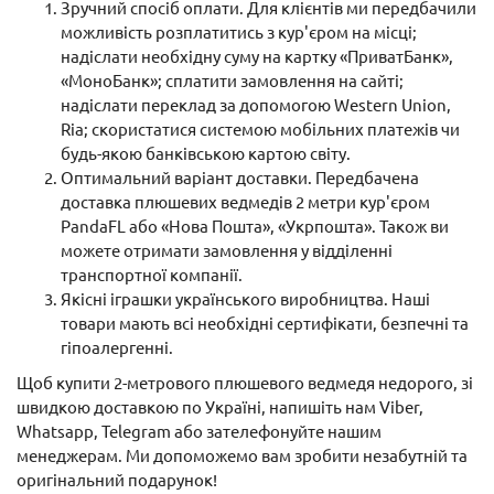
Зручний спосіб оплати. Для клієнтів ми передбачили
можливість розплатитись з кур'єром на місці;
надіслати необхідну суму на картку «ПриватБанк»,
«МоноБанк»; сплатити замовлення на сайті;
надіслати переклад за допомогою Western Union,
Ria; скористатися системою мобільних платежів чи
будь-якою банківською картою світу.
Оптимальний варіант доставки. Передбачена
доставка плюшевих ведмедів 2 метри кур'єром
PandaFL або «Нова Пошта», «Укрпошта». Також ви
можете отримати замовлення у відділенні
транспортної компанії.
Якісні іграшки українського виробництва. Наші
товари мають всі необхідні сертифікати, безпечні та
гіпоалергенні.
Щоб купити 2-метрового плюшевого ведмедя недорого, зі
швидкою доставкою по Україні, напишіть нам Viber,
Whatsapp, Telegram або зателефонуйте нашим
менеджерам. Ми допоможемо вам зробити незабутній та
оригінальний подарунок!