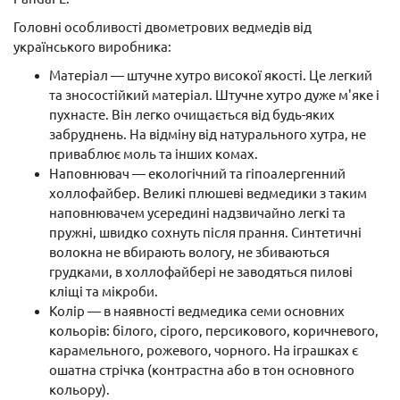
Головні особливості двометрових ведмедів від
українського виробника:
Матеріал — штучне хутро високої якості. Це легкий
та зносостійкий матеріал. Штучне хутро дуже м'яке і
пухнасте. Він легко очищається від будь-яких
забруднень. На відміну від натурального хутра, не
приваблює моль та інших комах.
Наповнювач — екологічний та гіпоалергенний
холлофайбер. Великі плюшеві ведмедики з таким
наповнювачем усередині надзвичайно легкі та
пружні, швидко сохнуть після прання. Синтетичні
волокна не вбирають вологу, не збиваються
грудками, в холлофайбері не заводяться пилові
кліщі та мікроби.
Колір — в наявності ведмедика семи основних
кольорів: білого, сірого, персикового, коричневого,
карамельного, рожевого, чорного. На іграшках є
ошатна стрічка (контрастна або в тон основного
кольору).