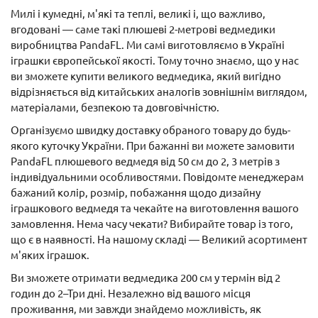
Милі і кумедні, м'які та теплі, великі і, що важливо,
вгодовані — саме такі плюшеві 2-метрові ведмедики
виробництва PandaFL. Ми самі виготовляємо в Україні
іграшки європейської якості. Тому точно знаємо, що у нас
ви зможете купити великого ведмедика, який вигідно
відрізняється від китайських аналогів зовнішнім виглядом,
матеріалами, безпекою та довговічністю.
Організуємо швидку доставку обраного товару до будь-
якого куточку України. При бажанні ви можете замовити
PandaFL плюшевого ведмедя від 50 см до 2, 3 метрів з
індивідуальними особливостями. Повідомте менеджерам
бажаний колір, розмір, побажання щодо дизайну
іграшкового ведмедя та чекайте на виготовлення вашого
замовлення. Нема часу чекати? Вибирайте товар із того,
що є в наявності. На нашому складі — Великий асортимент
м'яких іграшок.
Ви зможете отримати ведмедика 200 см у термін від 2
годин до 2–Три дні. Незалежно від вашого місця
проживання, ми завжди знайдемо можливість, як