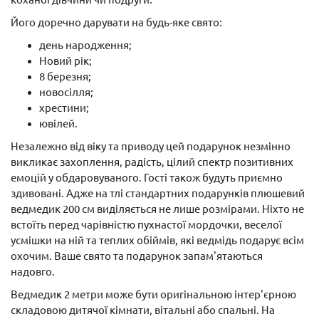
Його доречно дарувати на будь-яке свято:
день народження;
Новий рік;
8 березня;
новосілля;
хрестини;
ювілей.
Незалежно від віку та приводу цей подарунок незмінно
викликає захоплення, радість, цілий спектр позитивних
емоцій у обдаровуваного. Гості також будуть приємно
здивовані. Адже на тлі стандартних подарунків плюшевий
ведмедик 200 см виділяється не лише розмірами. Ніхто не
встоїть перед чарівністю пухнастої мордочки, веселої
усмішки на ній та теплих обіймів, які ведмідь подарує всім
охочим. Ваше свято та подарунок запам'ятаються
надовго.
Ведмедик 2 метри може бути оригінальною інтер'єрною
складовою дитячої кімнати, вітальні або спальні. На