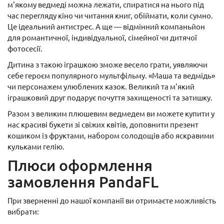
м'якому ведмеді можна лежати, спиратися на нього під
час перегляду кіно чи читання книг, обіймати, коли сумно.
Це ідеальний антистрес. А ще — відмінний компаньйон
для романтичної, індивідуальної, сімейної чи дитячої
фотосесії.
Дитина з такою іграшкою зможе весело грати, уявляючи
себе героєм популярного мультфільму. «Маша та ведмідь»
чи персонажем улюблених казок. Великий та м'який
іграшковий друг подарує почуття захищеності та затишку.
Разом з великим плюшевим ведмедем ви можете купити у
нас красиві букети зі свіжих квітів, доповнити презент
кошиком із фруктами, набором солодощів або яскравими
кульками гелію.
Плюси оформлення
замовлення PandaFL
При зверненні до нашої компанії ви отримаєте можливість
вибрати: