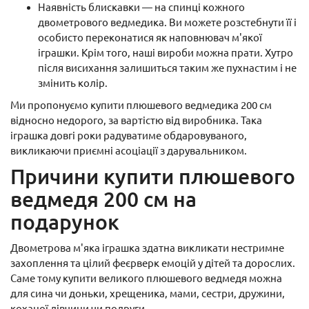
Наявність блискавки — на спинці кожного
двометрового ведмедика. Ви можете розстебнути її і
особисто переконатися як наповнювач м'якої
іграшки. Крім того, наші вироби можна прати. Хутро
після висихання залишиться таким же пухнастим і не
змінить колір.
Ми пропонуємо купити плюшевого ведмедика 200 см
відносно недорого, за вартістю від виробника. Така
іграшка довгі роки радуватиме обдаровуваного,
викликаючи приємні асоціації з дарувальником.
Причини купити плюшевого
ведмедя 200 см на
подарунок
Двометрова м'яка іграшка здатна викликати нестримне
захоплення та цілий феєрверк емоцій у дітей та дорослих.
Саме тому купити великого плюшевого ведмедя можна
для сина чи доньки, хрещеника, мами, сестри, дружини,
коханої дівчини чи подруги.