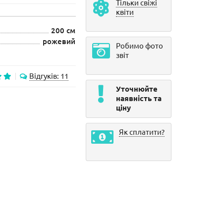
Тільки свіжі
квіти
200 см
рожевий
Робимо фото
звіт
Відгуків: 11
Уточнюйте
наявність та
ціну
Як сплатити?