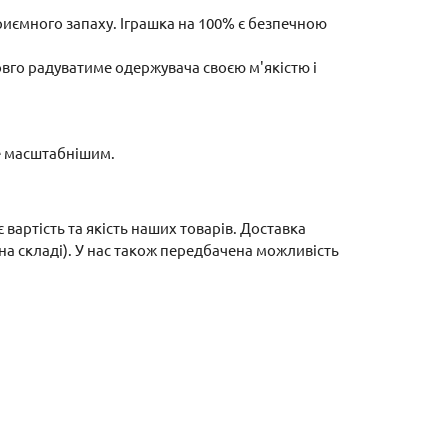
риємного запаху. Іграшка на 100% є безпечною
вго радуватиме одержувача своєю м'якістю і
ще масштабнішим.
вартість та якість наших товарів. Доставка
на складі). У нас також передбачена можливість