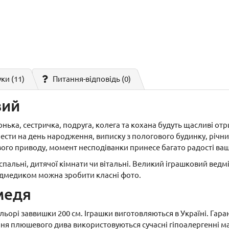
уки (11)
Питання-відповідь
(0)
вий
онька, сестричка, подруга, колега та кохана будуть щасливі от
сти на день народження, виписку з пологового будинку, річниц
ого приводу, момент несподіванки принесе багато радості ва
спальні, дитячої кімнати чи вітальні. Великий іграшковий ведм
з ведмедиком можна зробити класні фото.
медя
орі заввишки 200 см. Іграшки виготовляються в Україні. Гаран
ня плюшевого дива використовуються сучасні гіпоалергенні ма