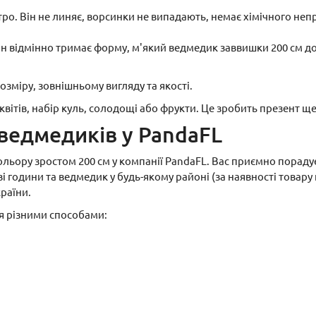
ро. Він не линяє, ворсинки не випадають, немає хімічного неп
 відмінно тримає форму, м'який ведмедик заввишки 200 см до
озміру, зовнішньому вигляду та якості.
вітів, набір куль, солодощі або фрукти. Це зробить презент 
 ведмедиків у PandaFL
ьору зростом 200 см у компанії PandaFL. Вас приємно порадує 
 години та ведмедик у будь-якому районі (за наявності товару 
країни.
я різними способами: