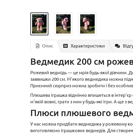
Опис
Характеристики
Відг
Ведмедик 200 см роже
Рожевий ведмідь — це мрія будь-якої дівчини. Д
заввишки 200 см. М'якого ведмедика можна підне
Приємний сюрприз можна зробити і без особлив
Плюшева іграшка відмінно впишеться в інтер'єр 
м'якій вовні, грати з ним у будь-які ігри. А ще 
Плюси плюшевого вед
У нас можна придбати ведмедика у рожевому коль
виготовляємо іграшкових ведмедів. Для створен