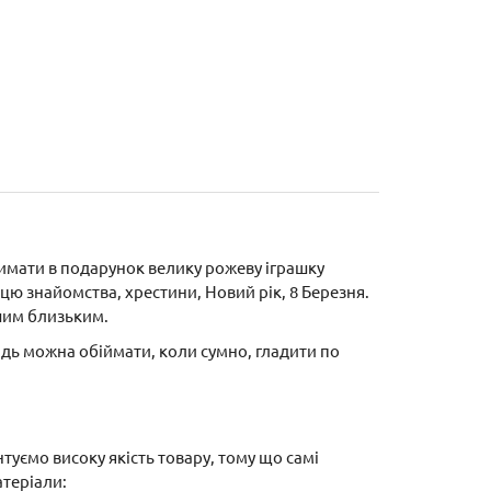
римати в подарунок велику рожеву іграшку
ю знайомства, хрестини, Новий рік, 8 Березня.
шим близьким.
ідь можна обіймати, коли сумно, гладити по
туємо високу якість товару, тому що самі
теріали: