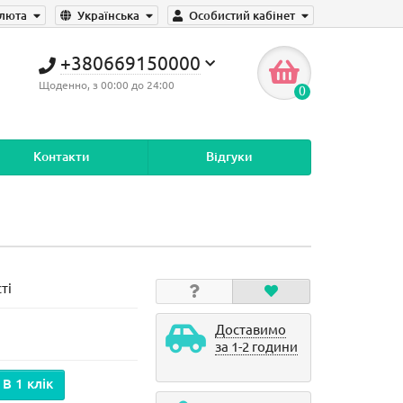
люта
Українська
Особистий кабінет
+380669150000
Щоденно, з 00:00 до 24:00
0
Контакти
Відгуки
ті
Доставимо
за 1-2 години
В 1 клік