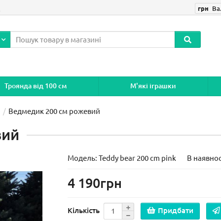
і
грн
Ва
Троянда від 100 см
М'які іграшки
Ведмедик 200 см рожевий
вий
Модель:
Teddy bear 200 cm pink
В наявнос
4 190грн
Кількість
Придбати