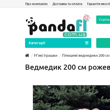
Про компанію
Доставка та оплата
Гарантія якост
Скрізь
Категорії
М'які іграшки
Плюшеві ведмедики 200 см
Ведмедик 200 см роже