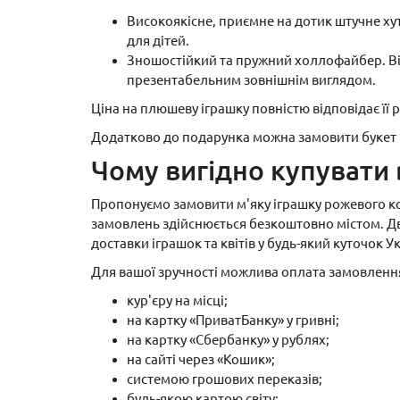
Високоякісне, приємне на дотик штучне хут
для дітей.
Зношостійкий та пружний холлофайбер. Він
презентабельним зовнішнім виглядом.
Ціна на плюшеву іграшку повністю відповідає її р
Додатково до подарунка можна замовити букет к
Чому вигідно купувати
Пропонуємо замовити м'яку іграшку рожевого кол
замовлень здійснюється безкоштовно містом. Дві
доставки іграшок та квітів у будь-який куточок У
Для вашої зручності можлива оплата замовленн
кур'єру на місці;
на картку «ПриватБанку» у гривні;
на картку «Сбербанку» у рублях;
на сайті через «Кошик»;
системою грошових переказів;
будь-якою картою світу;