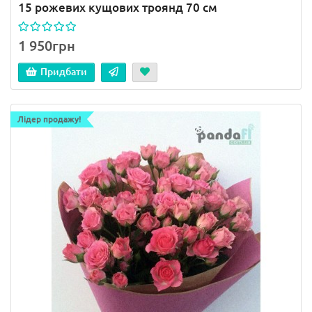
15 рожевих кущових троянд 70 см
1 950грн
Придбати
Лідер продажу!