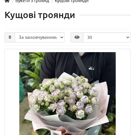
Букети з троянд
Кущові троянди
Кущові троянди