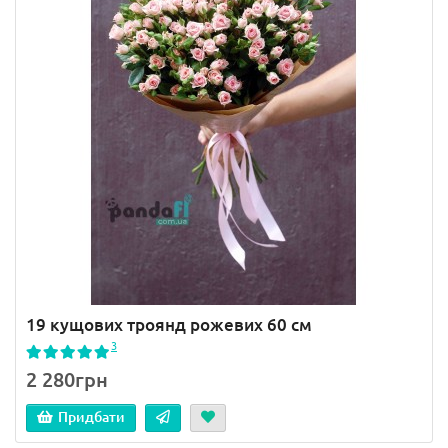
19 кущових троянд рожевих 60 см
3
2 280грн
Придбати