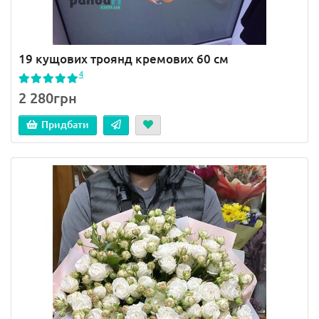
19 кущових троянд кремових 60 см
4
2 280грн
Придбати