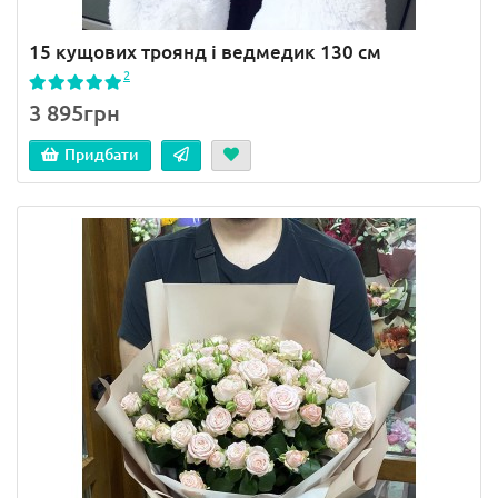
15 кущових троянд і ведмедик 130 см
2
3 895грн
Придбати