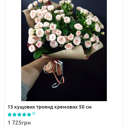
15 кущових троянд кремових 50 см
14
1 725грн