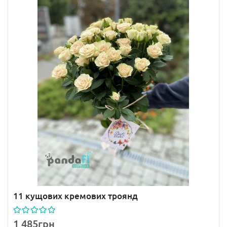
11 кущових кремових троянд
1 485грн