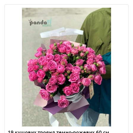
19 кущових троянд темно-рожевих 60 см