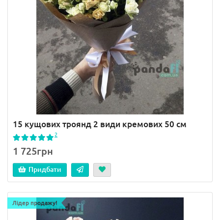
15 кущових троянд 2 види кремових 50 см
2
1 725грн
Придбати
Лідер продажу!