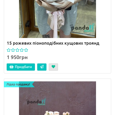
15 рожевих піоноподібних кущових троянд
1 950грн
Придбати
Лідер продажу!