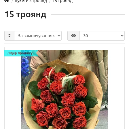
Букети з троянд
15 троянд
15 троянд
Лідер продажу!