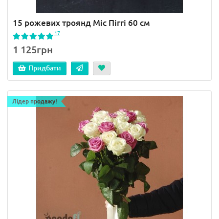
15 рожевих троянд Міс Піггі 60 см
17
1 125грн
Придбати
Лідер продажу!