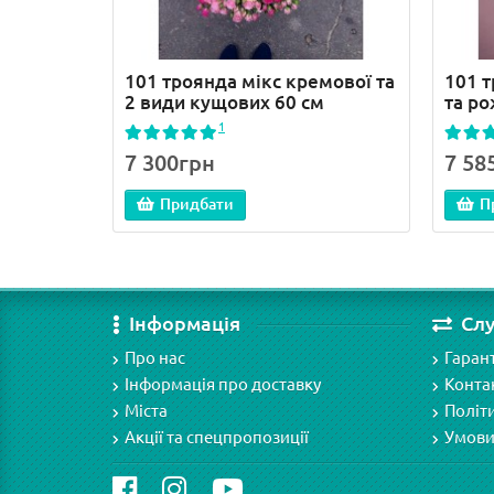
101 троянда мікс кремової та
101 
2 види кущових 60 см
та р
1
7 300грн
7 58
Придбати
П
Інформація
Сл
Про нас
Гарант
Інформація про доставку
Конта
Міста
Політ
Акції та спецпропозиції
Умови