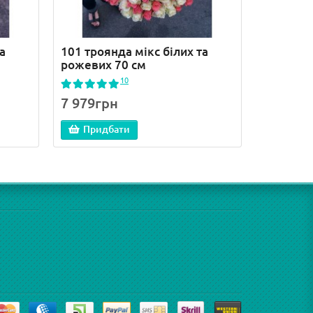
а
101 троянда мікс білих та
101 біла
м
рожевих 70 см
10
7 979грн
8 989г
Придбати
Прид