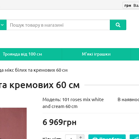
і
грн
Ва
Троянда від 100 см
М'які іграшки
а мікс білих та кремових 60 см
 та кремових 60 см
Модель:
101 roses mix white
В наявнос
and cream 60 cm
6 969грн