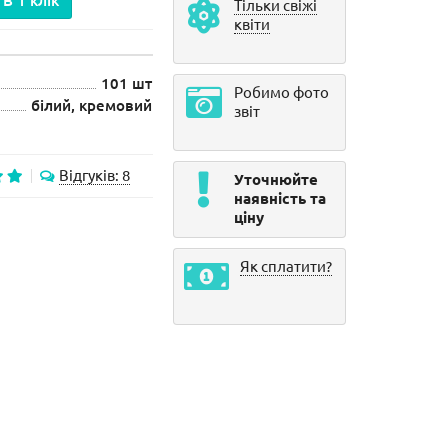
В 1 клік
Тільки свіжі
квіти
101 шт
Робимо фото
білий, кремовий
звіт
Відгуків: 8
Уточнюйте
наявність та
ціну
Як сплатити?