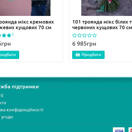
троянда мікс кремових
101 троянда мікс білих т
ожевих кущових 70 см
червоних кущових 70 с
1
5грн
6 985грн
ридбати
Придбати
ужба підтримки
ії
кти
ика конфіденційності
 угоди