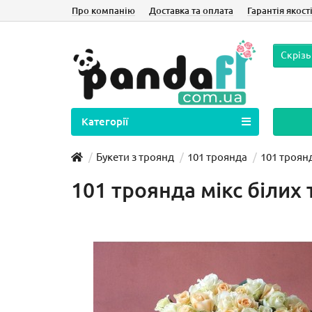
Про компанію
Доставка та оплата
Гарантія якост
Скрізь
Категорії
Букети з троянд
101 троянда
101 троянд
101 троянда мікс білих