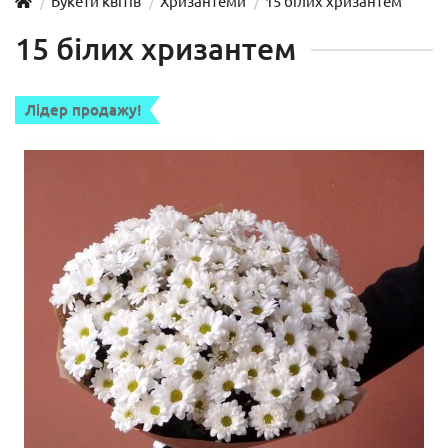
Букети квітів
Хризантеми
15 білих хризантем
15 білих хризантем
Лідер продажу!